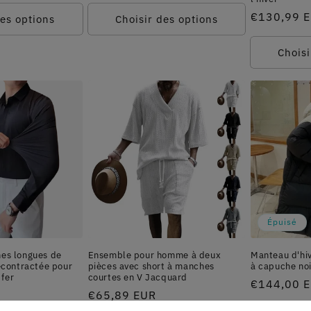
habituel
Prix
€130,99 
des options
Choisir des options
habituel
Choisi
Épuisé
es longues de
Ensemble pour homme à deux
Manteau d'hi
écontractée pour
pièces avec short à manches
à capuche noi
 fer
courtes en V Jacquard
Prix
€144,00 
Prix
€65,89 EUR
habituel