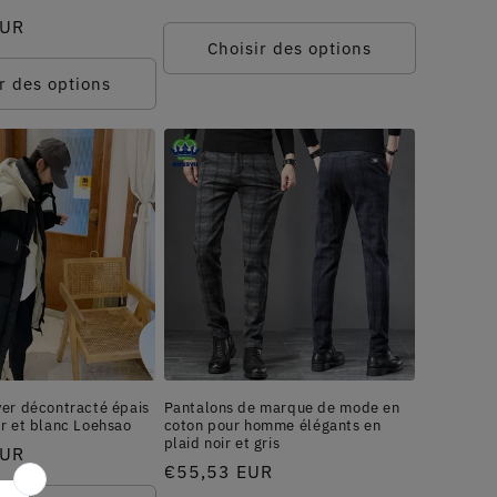
habituel
EUR
Choisir des options
r des options
ver décontracté épais
Pantalons de marque de mode en
r et blanc Loehsao
coton pour homme élégants en
plaid noir et gris
EUR
Prix
€55,53 EUR