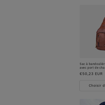
Sac à bandoulièr
avec port de ch
Prix
€50,23 EUR
habituel
Choisir 