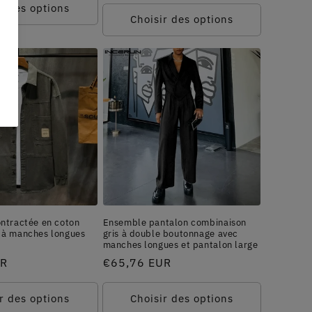
habituel
r des options
Choisir des options
ntractée en coton
Ensemble pantalon combinaison
à manches longues
gris à double boutonnage avec
manches longues et pantalon large
UR
Prix
€65,76 EUR
habituel
r des options
Choisir des options