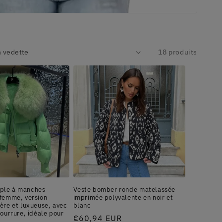
18 produits
ple à manches
Veste bomber ronde matelassée
 femme, version
imprimée polyvalente en noir et
ère et luxueuse, avec
blanc
fourrure, idéale pour
Prix
€60,94 EUR