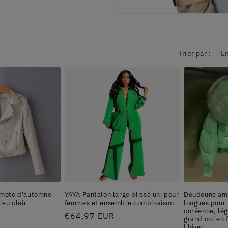
Trier par :
e moto d'automne
YAYA Pantalon large plissé uni pour
Doudoune am
leu clair
femmes et ensemble combinaison
longues pour
coréenne, lég
Prix
€64,97 EUR
grand col en 
l'hiver