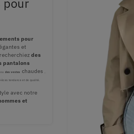
 pour
tements pour
égantes et
 recherchiez
des
s pantalons
chaudes
ou
des vestes
,
pièces tendance et de qualité.
tyle avec notre
 hommes et