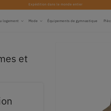
Expédition dans le monde entier
u logement
Mode
Équipements de gymnastique
Pièc
mes et
ion