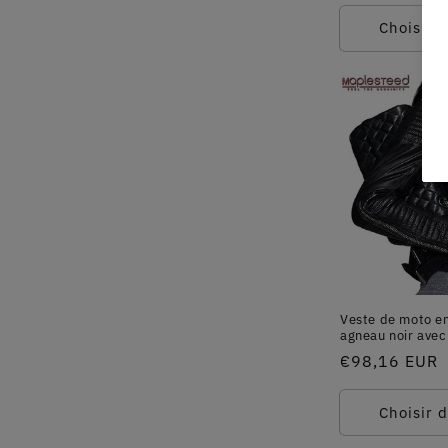
habituel
Choisir 
Veste de moto en
agneau noir ave
Prix
€98,16 EUR
habituel
Choisir 