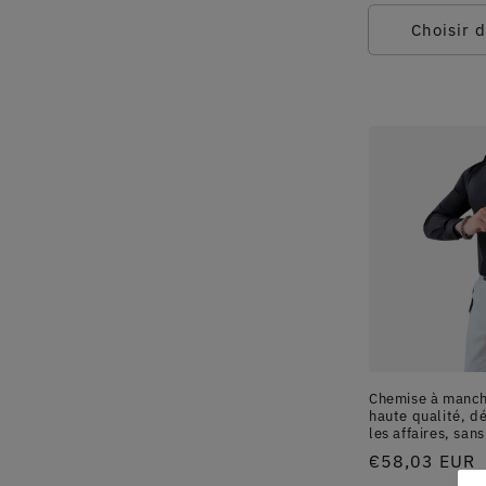
habituel
Choisir 
Chemise à manch
haute qualité, d
les affaires, sans
Prix
€58,03 EUR