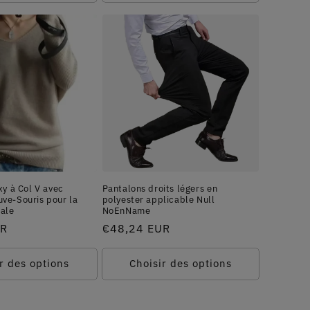
xy à Col V avec
Pantalons droits légers en
ve-Souris pour la
polyester applicable Null
ale
NoEnName
UR
Prix
€48,24 EUR
habituel
r des options
Choisir des options