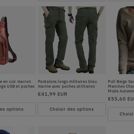
e en cuir marron
Pantalons longs militaires bleu
Pull Beige Se
arge USB et poches
marine avec poches utilitaires
Manches Chau
Mode Automn
Prix
€41,99 EUR
Prix
€55,60 E
habituel
habituel
des options
Choisir des options
Choisi