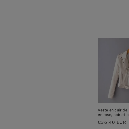
Veste en cuir d
en rose, noir et b
Prix
€36,40 EUR