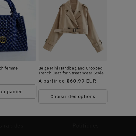
ich femme
Beige Mini Handbag and Cropped
Trench Coat for Street Wear Style
Prix
À partir de
€60,99 EUR
habituel
 au panier
Choisir des options
s rapides
Politiques