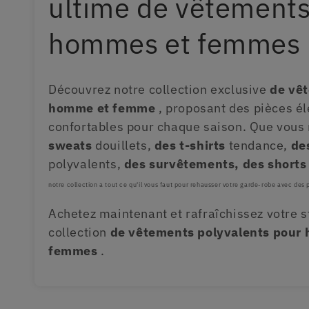
ultime de vêtements
c
hommes et femmes
t
Découvrez notre collection exclusive
de vê
i
homme et femme
, proposant des pièces él
confortables pour chaque saison. Que vous
o
sweats
douillets,
des t-shirts
tendance,
de
polyvalents,
des survêtements, des shorts
n
notre collection a tout ce qu'il vous faut pour rehausser votre garde-robe avec des 
:
Achetez maintenant et rafraîchissez votre s
collection
de vêtements polyvalents pour
femmes
.