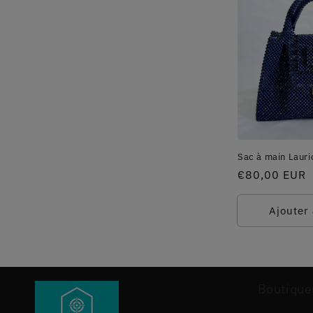
Sac à main Laur
Prix
€80,00 EUR
habituel
Ajouter
Boutique