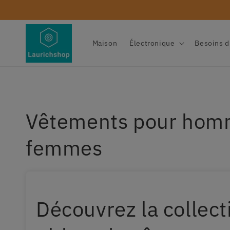
et
passer
au
contenu
Maison
Électronique
Besoins d
C
Vêtements pour hom
o
femmes
l
l
Découvrez la collect
e